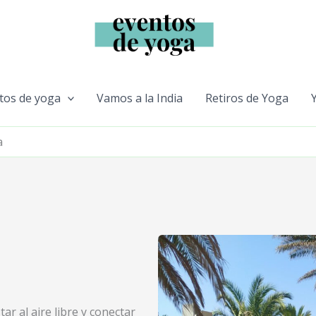
tos de yoga
Vamos a la India
Retiros de Yoga
a
ar al aire libre y conectar