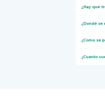
¿Hay que tra
¿Dondé se r
¿Como se p
¿Cuanto cue