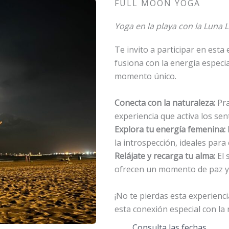
FULL MOON YOGA
Yoga en la playa con la Luna 
Te invito a participar en esta
fusiona con la energía especia
momento único.
Conecta con la naturaleza:
Pra
experiencia que activa los sent
Explora tu energía femenina:
la introspección, ideales para
Relájate y recarga tu alma:
El 
ofrecen un momento de paz y
¡No te pierdas esta experienc
esta conexión especial con la 
Consulta las fechas